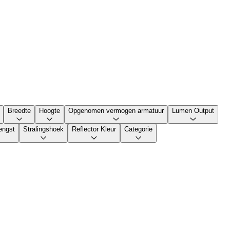
Breedte
Hoogte
Opgenomen vermogen armatuur
Lumen Output
engst
Stralingshoek
Reflector Kleur
Categorie