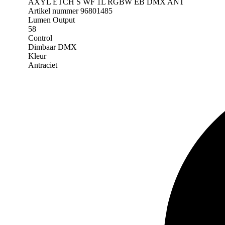
AXYL ETCH S WF 1L RGBW EB DMX ANT
Artikel nummer 96801485
Lumen Output
58
Control
Dimbaar DMX
Kleur
Antraciet