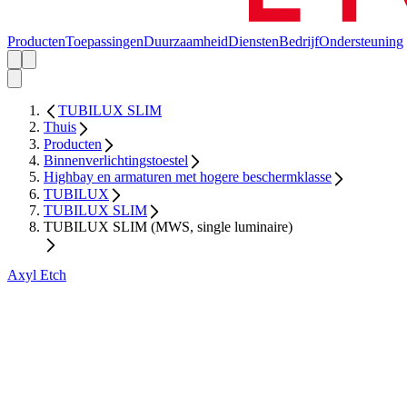
Producten
Toepassingen
Duurzaamheid
Diensten
Bedrijf
Ondersteuning
TUBILUX SLIM
Thuis
Producten
Binnenverlichtingstoestel
Highbay en armaturen met hogere beschermklasse
TUBILUX
TUBILUX SLIM
TUBILUX SLIM (MWS, single luminaire)
Axyl Etch