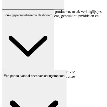
Onderzoek en vergelijk eenvoudig producten, maak verlanglijstjes,
Jouw gepersonaliseerde dashboard
krijg toegang tot uitgebreide gegevens, gebruik hulpmiddelen en
configurators – alles op één plek.​
Volg bestellingen, raadpleeg offertes en bekijk je
Eén portaal voor al onze verlichtingsmerken
aankoopgeschiedenis met één login voor al onze
verlichtingsmerken.​