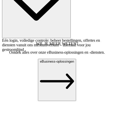
Eén login, volledige controle: beheer bestellingen, offertes en
WIL JE MEER WETEN?
diensten vanuit ons merkuniversum – allemaal voor jou
gestroomlijnd .​
Ontdek alles over onze eBusiness-oplossingen en -diensten.
eBusiness-oplossingen