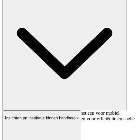
Ontdek meteen ons complete portfolio met een voor mobiel
Inzichten en inspiratie binnen handbereik
geoptimaliseerd platform dat is ontworpen voor efficiëntie en snelle
besluitvorming.​