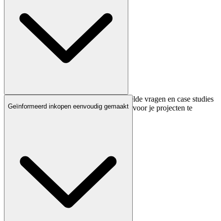
Blader door deskundige gidsen, veelgestelde vragen en case studies
Geïnformeerd inkopen eenvoudig gemaakt
om met vertrouwen de beste oplossingen voor je projecten te
selecteren.​