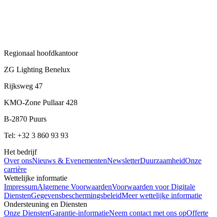
Regionaal hoofdkantoor
ZG Lighting Benelux
Rijksweg 47
KMO-Zone Pullaar 428
B-2870 Puurs
Tel: +32 3 860 93 93
Het bedrijf
Over ons
Nieuws & Evenementen
Newsletter
Duurzaamheid
Onze
carrière
Wettelijke informatie
Impressum
Algemene Voorwaarden
Voorwaarden voor Digitale
Diensten
Gegevensbeschermingsbeleid
Meer wettelijke informatie
Ondersteuning en Diensten
Onze Diensten
Garantie-informatie
Neem contact met ons op
Offerte