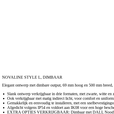
NOVALINE STYLE L, DIMBAAR
Elegant ontwerp met dimbare output, 69 mm hoog en 500 mm breed, 
Slank ontwerp verkrijgbaar in drie formaten, met zwarte, witte en z
Ook verkrijgbaar met matig indirect licht, voor comfort en uniformi
Gemakkelijk en eenvoudig te installeren, met een snelbevestigings
Afgedicht volgens IP54 en voldoet aan IK08 voor een hoge besc
EXTRA OPTIES VERKRIJGBAAR: Dimbaar met DALI, Noodverlichtin