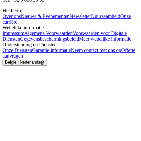
Het bedrijf
Over ons
Nieuws & Evenementen
Newsletter
Duurzaamheid
Onze
carrière
Wettelijke informatie
Impressum
Algemene Voorwaarden
Voorwaarden voor Digitale
Diensten
Gegevensbeschermingsbeleid
Meer wettelijke informatie
Ondersteuning en Diensten
Onze Diensten
Garantie-informatie
Neem contact met ons op
Offerte
aanvragen
België | Nederlands