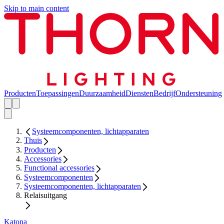
Skip to main content
Producten
Toepassingen
Duurzaamheid
Diensten
Bedrijf
Ondersteuning
Systeemcomponenten, lichtapparaten
Thuis
Producten
Accessories
Functional accessories
Systeemcomponenten
Systeemcomponenten, lichtapparaten
Relaisuitgang
Katona