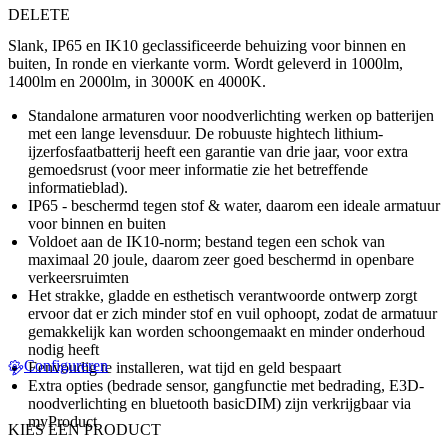
DELETE
Slank, IP65 en IK10 geclassificeerde behuizing voor binnen en
buiten, In ronde en vierkante vorm. Wordt geleverd in 1000lm,
1400lm en 2000lm, in 3000K en 4000K.
Standalone armaturen voor noodverlichting werken op batterijen
met een lange levensduur. De robuuste hightech lithium-
ijzerfosfaatbatterij heeft een garantie van drie jaar, voor extra
gemoedsrust (voor meer informatie zie het betreffende
informatieblad).
IP65 - beschermd tegen stof & water, daarom een ideale armatuur
voor binnen en buiten
Voldoet aan de IK10-norm; bestand tegen een schok van
maximaal 20 joule, daarom zeer goed beschermd in openbare
verkeersruimten
Het strakke, gladde en esthetisch verantwoorde ontwerp zorgt
ervoor dat er zich minder stof en vuil ophoopt, zodat de armatuur
gemakkelijk kan worden schoongemaakt en minder onderhoud
nodig heeft
Configureren
Eenvoudig te installeren, wat tijd en geld bespaart
Extra opties (bedrade sensor, gangfunctie met bedrading, E3D-
noodverlichting en bluetooth basicDIM) zijn verkrijgbaar via
myProduct
KIES EEN PRODUCT