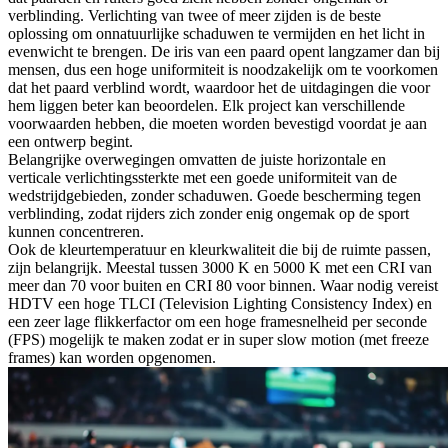
verblinding. Verlichting van twee of meer zijden is de beste
oplossing om onnatuurlijke schaduwen te vermijden en het licht in
evenwicht te brengen. De iris van een paard opent langzamer dan bij
mensen, dus een hoge uniformiteit is noodzakelijk om te voorkomen
dat het paard verblind wordt, waardoor het de uitdagingen die voor
hem liggen beter kan beoordelen. Elk project kan verschillende
voorwaarden hebben, die moeten worden bevestigd voordat je aan
een ontwerp begint.
Belangrijke overwegingen omvatten de juiste horizontale en
verticale verlichtingssterkte met een goede uniformiteit van de
wedstrijdgebieden, zonder schaduwen. Goede bescherming tegen
verblinding, zodat rijders zich zonder enig ongemak op de sport
kunnen concentreren.
Ook de kleurtemperatuur en kleurkwaliteit die bij de ruimte passen,
zijn belangrijk. Meestal tussen 3000 K en 5000 K met een CRI van
meer dan 70 voor buiten en CRI 80 voor binnen. Waar nodig vereist
HDTV een hoge TLCI (Television Lighting Consistency Index) en
een zeer lage flikkerfactor om een hoge framesnelheid per seconde
(FPS) mogelijk te maken zodat er in super slow motion (met freeze
frames) kan worden opgenomen.