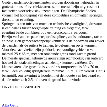
Grote paardensportevenementen worden doorgaans gehouden in
grote stadions of overdekte arena's, die meestal zijn uitgerust met
faciliteiten voor televisie-uitzendingen. De Olympische Spelen
vormen het hoogtepunt van deze competities en omvatten springen,
dressuur en eventing.
Springen is een mix van moed en technische vaardigheid, dressuur
is een balans tussen toegewijde training en elegantie, terwijl
eventing beide combineert op een crosscountry-parcours.
Er zijn veel andere paardensportdisciplines, zoals endurance, racen
en polo. Een gemeenschappelijk kenmerk is de noodzaak om zowel
de paarden als de ruiters te trainen, te oefenen en op te warmen.
Voor deze activiteiten zijn paddocks eenvoudige gebieden van
meestal 25 x 65 m, met een omheinde grens rond zachte grond.
De meeste speciaal gebouwde arena's zijn rechthoekig van ontwerp,
hoewel de totale afmetingen aanzienlijk kunnen variëren. De
kleinste arena die geschikt is voor dressuurproeven is 30 x 70 m,
terwijl een volledig springterrein minimaal 55 x 110 m vereist. Het is
belangrijk om rekening te houden met de hoogte van het paard en
dat de ruiter zich 2,5 m boven de grond kan bevinden.
ONZE OPLOSSINGEN
Altis Gen5