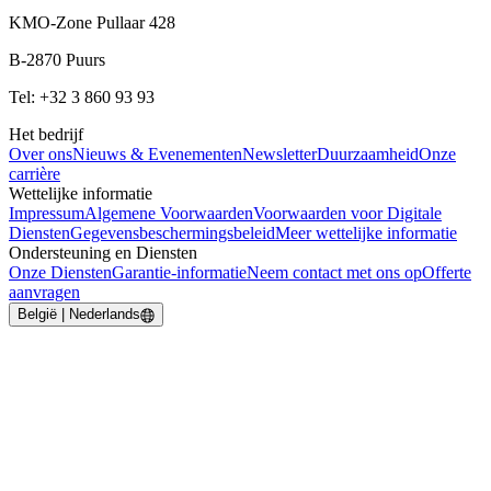
KMO-Zone Pullaar 428
B-2870 Puurs
Tel: +32 3 860 93 93
Het bedrijf
Over ons
Nieuws & Evenementen
Newsletter
Duurzaamheid
Onze
carrière
Wettelijke informatie
Impressum
Algemene Voorwaarden
Voorwaarden voor Digitale
Diensten
Gegevensbeschermingsbeleid
Meer wettelijke informatie
Ondersteuning en Diensten
Onze Diensten
Garantie-informatie
Neem contact met ons op
Offerte
aanvragen
België | Nederlands