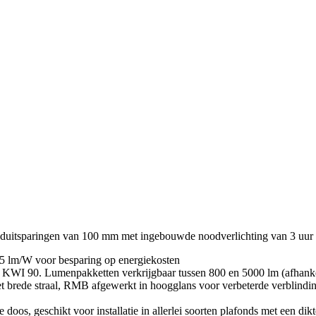
uitsparingen van 100 mm met ingebouwde noodverlichting van 3 uur (h
55 lm/W voor besparing op energiekosten
KWI 90. Lumenpakketten verkrijgbaar tussen 800 en 5000 lm (afhanke
 met brede straal, RMB afgewerkt in hoogglans voor verbeterde verbl
 doos, geschikt voor installatie in allerlei soorten plafonds met een dik