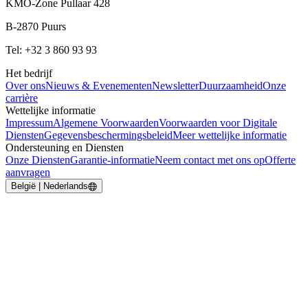
KMO-Zone Pullaar 428
B-2870 Puurs
Tel: +32 3 860 93 93
Het bedrijf
Over ons
Nieuws & Evenementen
Newsletter
Duurzaamheid
Onze
carrière
Wettelijke informatie
Impressum
Algemene Voorwaarden
Voorwaarden voor Digitale
Diensten
Gegevensbeschermingsbeleid
Meer wettelijke informatie
Ondersteuning en Diensten
Onze Diensten
Garantie-informatie
Neem contact met ons op
Offerte
aanvragen
België | Nederlands