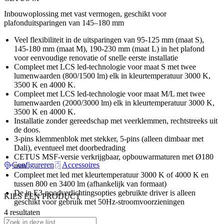
Inbouwoplossing met vast vermogen, geschikt voor
plafonduitsparingen van 145–180 mm
Veel flexibiliteit in de uitsparingen van 95-125 mm (maat S),
145-180 mm (maat M), 190-230 mm (maat L) in het plafond
voor eenvoudige renovatie of snelle eerste installatie
Compleet met LCS led-technologie voor maat S met twee
lumenwaarden (800/1500 lm) elk in kleurtemperatuur 3000 K,
3500 K en 4000 K.
Compleet met LCS led-technologie voor maat M/L met twee
lumenwaarden (2000/3000 lm) elk in kleurtemperatuur 3000 K,
3500 K en 4000 K.
Installatie zonder gereedschap met veerklemmen, rechtstreeks uit
de doos.
3-pins klemmenblok met stekker, 5-pins (alleen dimbaar met
Dali), eventueel met doorbedrading
CETUS MSF-versie verkrijgbaar, opbouwarmaturen met Ø180
Configureren
Accessoires
mm
Compleet met led met kleurtemperatuur 3000 K of 4000 K en
tussen 800 en 3400 lm (afhankelijk van formaat)
De in E3-noodverlichtingsopties gebruikte driver is alleen
KIES EEN PRODUCT
geschikt voor gebruik met 50Hz-stroomvoorzieningen
4 resultaten