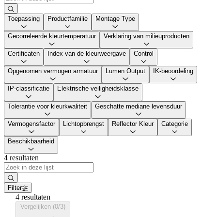
Toepassing
Productfamilie
Montage Type
Gecorreleerde kleurtemperatuur
Verklaring van milieuproducten
Certificaten
Index van de kleurweergave
Control
Opgenomen vermogen armatuur
Lumen Output
IK-beoordeling
IP-classificatie
Elektrische veiligheidsklasse
Tolerantie voor kleurkwaliteit
Geschatte mediane levensduur
Vermogensfactor
Lichtopbrengst
Reflector Kleur
Categorie
Beschikbaarheid
4 resultaten
Filter
4 resultaten
Vergelijken (0/3)