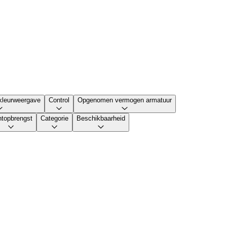
kleurweergave
Control
Opgenomen vermogen armatuur
htopbrengst
Categorie
Beschikbaarheid