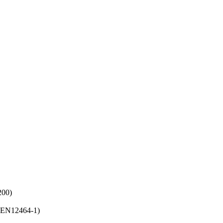
200)
an EN12464-1)