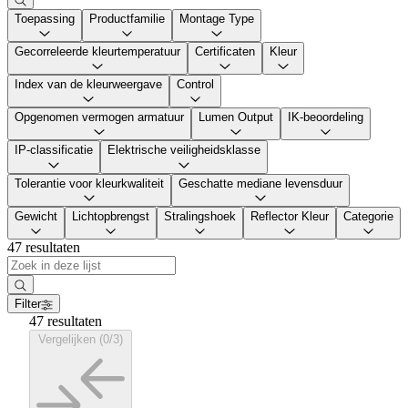
Toepassing
Productfamilie
Montage Type
Gecorreleerde kleurtemperatuur
Certificaten
Kleur
Index van de kleurweergave
Control
Opgenomen vermogen armatuur
Lumen Output
IK-beoordeling
IP-classificatie
Elektrische veiligheidsklasse
Tolerantie voor kleurkwaliteit
Geschatte mediane levensduur
Gewicht
Lichtopbrengst
Stralingshoek
Reflector Kleur
Categorie
47 resultaten
Filter
47 resultaten
Vergelijken (0/3)