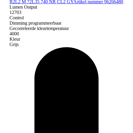
R2L2 M 72L35 740 NR CL2 GY
Artikel nummer 96266480
Lumen Output
12703
Control
Dimming programmeerbaar
Gecorreleerde kleurtemperatuur
4000
Kleur
Grijs