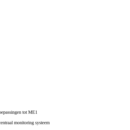
gtoepassingen tot ME1
centraal monitoring systeem