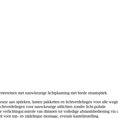
rterreinen met nauwkeurige lichtplaatsing met brede straatoptiek
 keuze aan optieken, lumen pakketten en lichtverdelingen voor alle we
ichtverdelingen voor nauwkeurige uitlichten zonder licht-polutie
te verlichtingscontrole van dimmen tot volledige afstandsbediening via 
it voor top- en zijdelingse montage, evenals kantelinstelling.