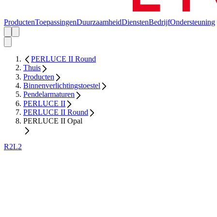
Producten
Toepassingen
Duurzaamheid
Diensten
Bedrijf
Ondersteuning
PERLUCE II Round
Thuis
Producten
Binnenverlichtingstoestel
Pendelarmaturen
PERLUCE II
PERLUCE II Round
PERLUCE II Opal
R2L2