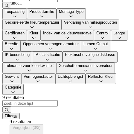
paneel.
Toepassing
Productfamilie
Montage Type
Gecorreleerde kleurtemperatuur
Verklaring van milieuproducten
Certificaten
Kleur
Index van de kleurweergave
Control
Lengte
Breedte
Opgenomen vermogen armatuur
Lumen Output
IK-beoordeling
IP-classificatie
Elektrische veiligheidsklasse
Tolerantie voor kleurkwaliteit
Geschatte mediane levensduur
Gewicht
Vermogensfactor
Lichtopbrengst
Reflector Kleur
Categorie
9 resultaten
Filter
9 resultaten
Vergelijken (0/3)