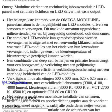
Omega Moduline vierkant en rechthoekig inbouwmodulair LED-
paneel met cellulaire lichtbron en LED-driver met vaste output
Het belangrijkste kenmerk van de OMEGA MODULINE-
paneelarmatuur is de mogelijkheid om LED-modules, drivers en
sensoren te vervangen. Dit maakt de armatuur upgradebaar,
milieuvriendelijker en, bij zorgvuldig onderhoud, ook duurzamer.
De complete LED-module kan gereedschapsloos worden
vervangen en is uitgerust met een eenvoudig klikmechanisme
waarmee LED-modules aan het einde van hun levensduur
vervangen of, indien gewenst, de kleurtemperatuur of
kleurweergave gewijzigd kunnen worden.
Een combinatie van deep-cell-batterijen en primaire lenzen zorgt
voor een hoogwaardige verlichting met een gelijkmatige
lichtverdeling en een efficiënte verblindingsbescherming met een
zeer hoge helderheid van de LED-modules.
Verkrijgbaar in de afmetingen 600 x 600 mm, 625 x 625 mm en
Configureren
1200 x 300 mm, met verschillende lichtstromen (3300, 4100,
4800 lumen), kleurtemperaturen (3000 K, 4000 K en VCT 2700
K...6500 K) en optionele CRI 80 en CRI 90.
Het ontwerp maakt een moeiteloze installatie van sensoren,
KIES EEN PRODUCT
bedieningselementen en noodverlichtingsopties aan de voorkant
van het paneel mogelijk, waarbij alle onderdelen netjes worden
9 resultaten
opgeborgen in de apparatuurlade aan de achterkant van het