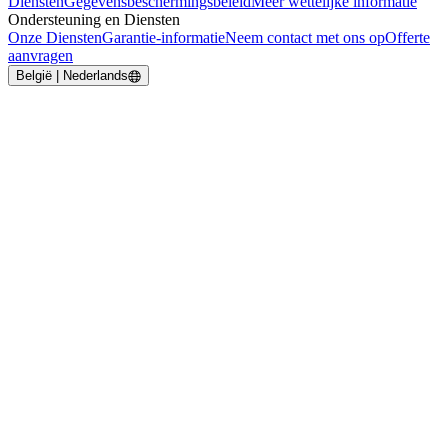
Diensten
Gegevensbeschermingsbeleid
Meer wettelijke informatie
Ondersteuning en Diensten
Onze Diensten
Garantie-informatie
Neem contact met ons op
Offerte
aanvragen
België | Nederlands