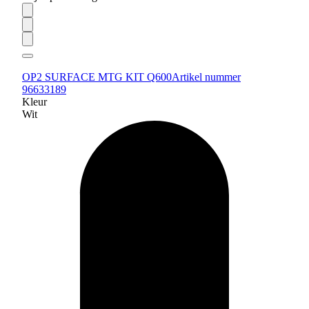
OP2 SURFACE MTG KIT Q600
Artikel nummer
96633189
Kleur
Wit