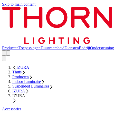
Skip to main content
Producten
Toepassingen
Duurzaamheid
Diensten
Bedrijf
Ondersteuning
IZURA
Thuis
Producten
Indoor Luminaire
Suspended Luminaires
IZURA
IZURA
Accessories