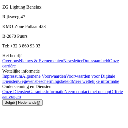
ZG Lighting Benelux
Rijksweg 47
KMO-Zone Pullaar 428
B-2870 Puurs
Tel: +32 3 860 93 93
Het bedrijf
Over ons
Nieuws & Evenementen
Newsletter
Duurzaamheid
Onze
carrière
Wettelijke informatie
Impressum
Algemene Voorwaarden
Voorwaarden voor Digitale
Diensten
Gegevensbeschermingsbeleid
Meer wettelijke informatie
Ondersteuning en Diensten
Onze Diensten
Garantie-informatie
Neem contact met ons op
Offerte
aanvragen
België | Nederlands