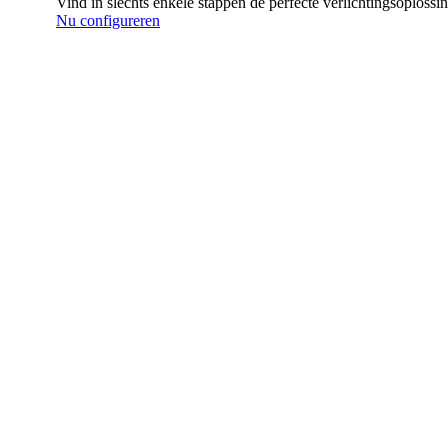
Vind in slechts enkele stappen de perfecte verlichtingsoplossi
Nu configureren