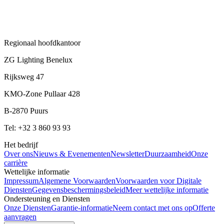
Regionaal hoofdkantoor
ZG Lighting Benelux
Rijksweg 47
KMO-Zone Pullaar 428
B-2870 Puurs
Tel: +32 3 860 93 93
Het bedrijf
Over ons
Nieuws & Evenementen
Newsletter
Duurzaamheid
Onze
carrière
Wettelijke informatie
Impressum
Algemene Voorwaarden
Voorwaarden voor Digitale
Diensten
Gegevensbeschermingsbeleid
Meer wettelijke informatie
Ondersteuning en Diensten
Onze Diensten
Garantie-informatie
Neem contact met ons op
Offerte
aanvragen