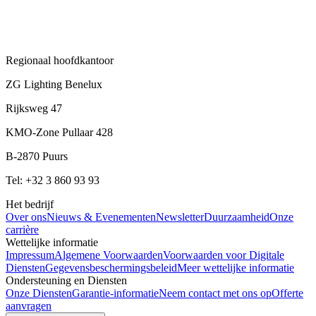
Regionaal hoofdkantoor
ZG Lighting Benelux
Rijksweg 47
KMO-Zone Pullaar 428
B-2870 Puurs
Tel: +32 3 860 93 93
Het bedrijf
Over ons
Nieuws & Evenementen
Newsletter
Duurzaamheid
Onze
carrière
Wettelijke informatie
Impressum
Algemene Voorwaarden
Voorwaarden voor Digitale
Diensten
Gegevensbeschermingsbeleid
Meer wettelijke informatie
Ondersteuning en Diensten
Onze Diensten
Garantie-informatie
Neem contact met ons op
Offerte
aanvragen