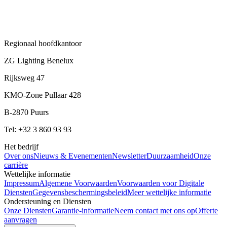
Regionaal hoofdkantoor
ZG Lighting Benelux
Rijksweg 47
KMO-Zone Pullaar 428
B-2870 Puurs
Tel: +32 3 860 93 93
Het bedrijf
Over ons
Nieuws & Evenementen
Newsletter
Duurzaamheid
Onze
carrière
Wettelijke informatie
Impressum
Algemene Voorwaarden
Voorwaarden voor Digitale
Diensten
Gegevensbeschermingsbeleid
Meer wettelijke informatie
Ondersteuning en Diensten
Onze Diensten
Garantie-informatie
Neem contact met ons op
Offerte
aanvragen