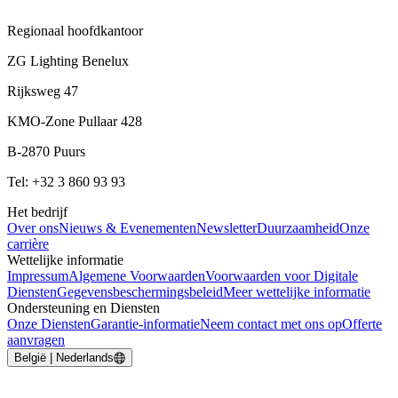
Regionaal hoofdkantoor
ZG Lighting Benelux
Rijksweg 47
KMO-Zone Pullaar 428
B-2870 Puurs
Tel: +32 3 860 93 93
Het bedrijf
Over ons
Nieuws & Evenementen
Newsletter
Duurzaamheid
Onze
carrière
Wettelijke informatie
Impressum
Algemene Voorwaarden
Voorwaarden voor Digitale
Diensten
Gegevensbeschermingsbeleid
Meer wettelijke informatie
Ondersteuning en Diensten
Onze Diensten
Garantie-informatie
Neem contact met ons op
Offerte
aanvragen
België | Nederlands