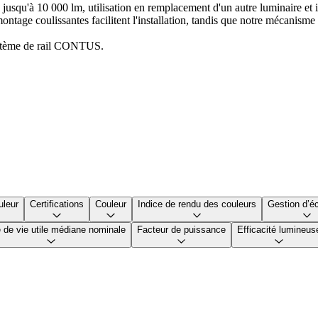
 jusqu'à 10 000 lm, utilisation en remplacement d'un autre luminaire et
de montage coulissantes facilitent l'installation, tandis que notre mécan
ystème de rail CONTUS.
uleur
Certifications
Couleur
Indice de rendu des couleurs
Gestion d’éc
 de vie utile médiane nominale
Facteur de puissance
Efficacité lumineus