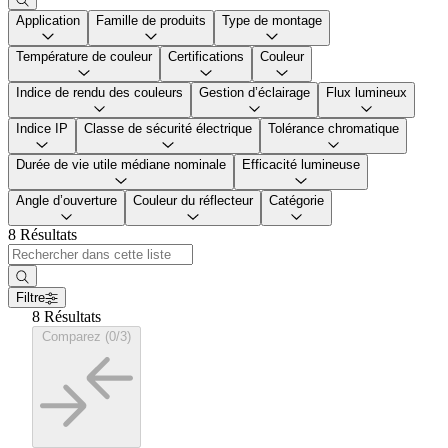
Application
Famille de produits
Type de montage
Température de couleur
Certifications
Couleur
Indice de rendu des couleurs
Gestion d’éclairage
Flux lumineux
Indice IP
Classe de sécurité électrique
Tolérance chromatique
Durée de vie utile médiane nominale
Efficacité lumineuse
Angle d’ouverture
Couleur du réflecteur
Catégorie
8 Résultats
Filtre
8 Résultats
Comparez (0/3)