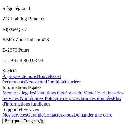
Siège régional
ZG Lighting Benelux
Rijksweg 47
KMO-Zone Pullaar 428
B-2870 Puurs
Tel: +32 3 860 93 93
Société
À propos de nous
Nouvelles et
événements
Newsletter
Durabilité
Carrière
Informations légales
Mentions légales
Conditions Générales de Vente
Conditions des
Services Numériques
Politique de protection des données
Plus
d'informations juridiques
Support et services
Nos services
Garantie
Contactez-nous
Demander une offre
Belgique | Français