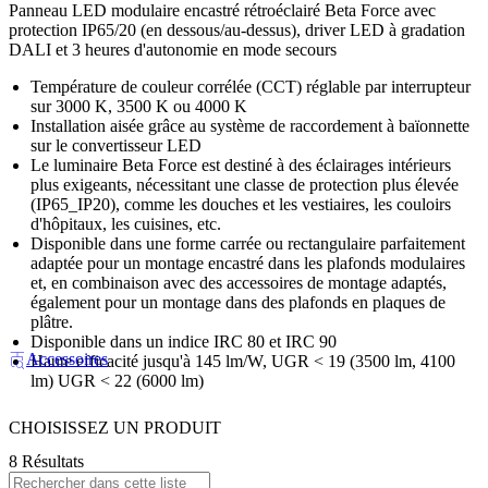
Panneau LED modulaire encastré rétroéclairé Beta Force avec
protection IP65/20 (en dessous/au-dessus), driver LED à gradation
DALI et 3 heures d'autonomie en mode secours
Température de couleur corrélée (CCT) réglable par interrupteur
sur 3000 K, 3500 K ou 4000 K
Installation aisée grâce au système de raccordement à baïonnette
sur le convertisseur LED
Le luminaire Beta Force est destiné à des éclairages intérieurs
plus exigeants, nécessitant une classe de protection plus élevée
(IP65_IP20), comme les douches et les vestiaires, les couloirs
d'hôpitaux, les cuisines, etc.
Disponible dans une forme carrée ou rectangulaire parfaitement
adaptée pour un montage encastré dans les plafonds modulaires
et, en combinaison avec des accessoires de montage adaptés,
également pour un montage dans des plafonds en plaques de
plâtre.
Disponible dans un indice IRC 80 et IRC 90
Accessoires
Haute efficacité jusqu'à 145 lm/W, UGR < 19 (3500 lm, 4100
lm) UGR < 22 (6000 lm)
CHOISISSEZ UN PRODUIT
8 Résultats