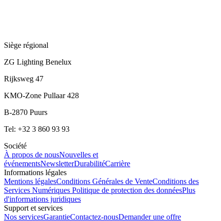
Siège régional
ZG Lighting Benelux
Rijksweg 47
KMO-Zone Pullaar 428
B-2870 Puurs
Tel: +32 3 860 93 93
Société
À propos de nous
Nouvelles et
événements
Newsletter
Durabilité
Carrière
Informations légales
Mentions légales
Conditions Générales de Vente
Conditions des
Services Numériques
Politique de protection des données
Plus
d'informations juridiques
Support et services
Nos services
Garantie
Contactez-nous
Demander une offre