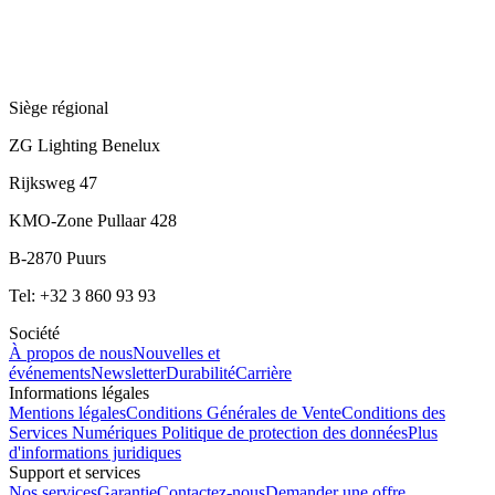
Siège régional
ZG Lighting Benelux
Rijksweg 47
KMO-Zone Pullaar 428
B-2870 Puurs
Tel: +32 3 860 93 93
Société
À propos de nous
Nouvelles et
événements
Newsletter
Durabilité
Carrière
Informations légales
Mentions légales
Conditions Générales de Vente
Conditions des
Services Numériques
Politique de protection des données
Plus
d'informations juridiques
Support et services
Nos services
Garantie
Contactez-nous
Demander une offre