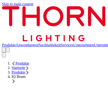
Skip to main content
Produkte
Anwendungen
Nachhaltigkeit
Services
Unternehmen
Unterstü
Produkte
Startseite
Produkte
IQ Beam