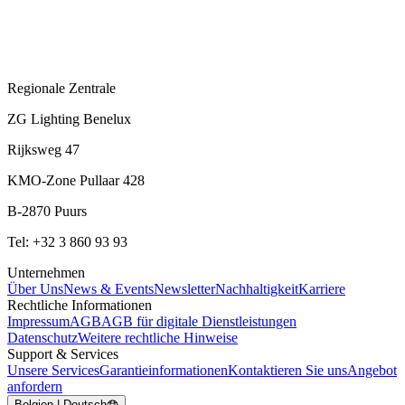
Regionale Zentrale
ZG Lighting Benelux
Rijksweg 47
KMO-Zone Pullaar 428
B-2870 Puurs
Tel: +32 3 860 93 93
Unternehmen
Über Uns
News & Events
Newsletter
Nachhaltigkeit
Karriere
Rechtliche Informationen
Impressum
AGB
AGB für digitale Dienstleistungen
Datenschutz
Weitere rechtliche Hinweise
Support & Services
Unsere Services
Garantieinformationen
Kontaktieren Sie uns
Angebot
anfordern
Belgien | Deutsch